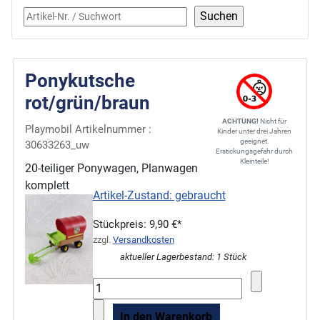
Ponykutsche
rot/grün/braun
ACHTUNG!
Nicht für
Playmobil Artikelnummer :
Kinder unter drei Jahren
geeignet.
30633263_uw
Erstickungsgefahr durch
Kleinteile!
20-teiliger Ponywagen, Planwagen
komplett
Artikel-Zustand: gebraucht
Stückpreis:
9,90 €*
zzgl.
Versandkosten
aktueller Lagerbestand: 1 Stück