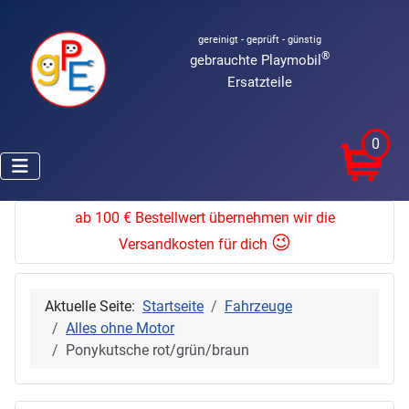
gereinigt - geprüft - günstig
®
gebrauchte Playmobil
Ersatzteile
0
ab 100 € Bestellwert übernehmen wir die
😉
Versandkosten für dich
Aktuelle Seite:
Startseite
Fahrzeuge
Alles ohne Motor
Ponykutsche rot/grün/braun