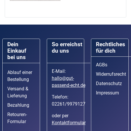
Dein
So erreichst
Rechtliches
Einkauf
du uns
für dich
bei uns
AGBs
E-Mail:
Ablauf einer
Widerrufsrecht
hallo@gut-
Bestellung
Datenschutz
passend-echt.de
Versand &
Impressum
Lieferung
Telefon:
02261/9979127
Bezahlung
Retouren-
oder per
Formular
Kontaktformular