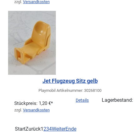
zzgl.
Versandkosten
Jet Flugzeug Sitz gelb
Playmobil Artikelnummer: 30268100
Lagerbestand:
Details
Stückpreis:
1,20 €*
zzgl.
Versandkosten
Start
Zurück
1
2
3
4
Weiter
Ende