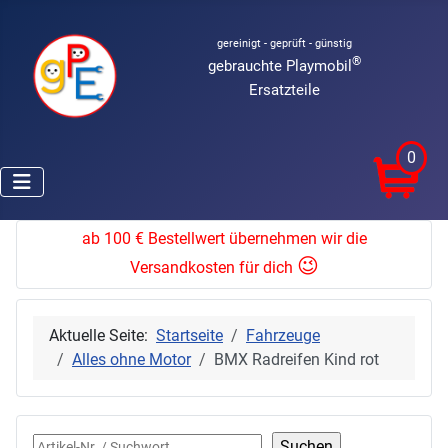
gereinigt - geprüft - günstig
®
gebrauchte Playmobil
Ersatzteile
0
ab 100 € Bestellwert übernehmen wir die
😉
Versandkosten für dich
Aktuelle Seite:
Startseite
Fahrzeuge
Alles ohne Motor
BMX Radreifen Kind rot