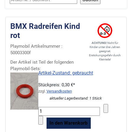
BMX Radreifen Kind
rot
ACHTUNG!
Nicht für
Playmobil Artikelnummer :
Kinder unter drei Jahren
geeignet.
50003300f
Erstickungsgefahr durch
Kleinteile!
Der Artikel ist Teil der folgenden
Playmobil-Sets:
Artikel-Zustand: gebraucht
Stückpreis:
0,30 €*
zzgl.
Versandkosten
aktueller Lagerbestand: 1 Stück