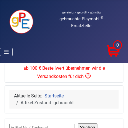
gereinigt - geprüft - günstig
®
gebrauchte Playmobil
Ersatzteile
0
ab 100 € Bestellwert übernehmen wir die
😉
Versandkosten für dich
Aktuelle Seite:
Startseite
Artikel-Zustand: gebraucht