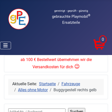
gereinigt - geprüft - günstig
®
gebrauchte Playmobil
Ersatzteile
0
ab 100 € Bestellwert übernehmen wir die
😉
Versandkosten für dich
Aktuelle Seite:
Startseite
Fahrzeuge
Alles ohne Motor
Buggygestell rechts gelb