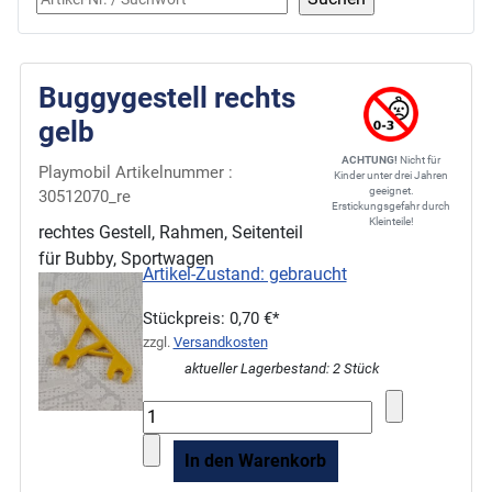
Buggygestell rechts
gelb
ACHTUNG!
Nicht für
Playmobil Artikelnummer :
Kinder unter drei Jahren
geeignet.
30512070_re
Erstickungsgefahr durch
Kleinteile!
rechtes Gestell, Rahmen, Seitenteil
für Bubby, Sportwagen
Artikel-Zustand: gebraucht
Stückpreis:
0,70 €*
zzgl.
Versandkosten
aktueller Lagerbestand: 2 Stück