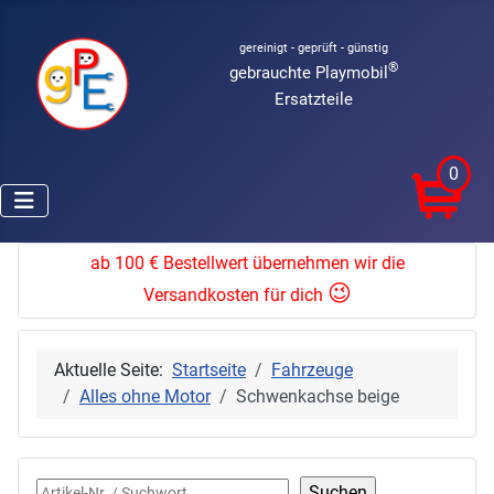
gereinigt - geprüft - günstig
®
gebrauchte Playmobil
Ersatzteile
0
ab 100 € Bestellwert übernehmen wir die
😉
Versandkosten für dich
Aktuelle Seite:
Startseite
Fahrzeuge
Alles ohne Motor
Schwenkachse beige