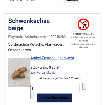
Schwenkachse
beige
ACHTUNG!
Nicht für
Playmobil Artikelnummer : 30040280
Kinder unter drei Jahren
geeignet.
Vorderachse Kutsche, Planwagen,
Erstickungsgefahr durch
Kleinteile!
Ochsenkarren
Artikel-Zustand: gebraucht
Stückpreis:
0,90 €*
zzgl.
Versandkosten
aktueller Lagerbestand: 2 Stück