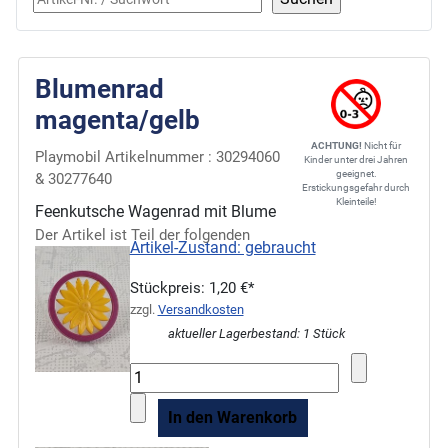
Blumenrad
magenta/gelb
ACHTUNG!
Nicht für
Playmobil Artikelnummer : 30294060
Kinder unter drei Jahren
geeignet.
& 30277640
Erstickungsgefahr durch
Kleinteile!
Feenkutsche Wagenrad mit Blume
Der Artikel ist Teil der folgenden
Artikel-Zustand: gebraucht
Stückpreis:
1,20 €*
zzgl.
Versandkosten
aktueller Lagerbestand: 1 Stück