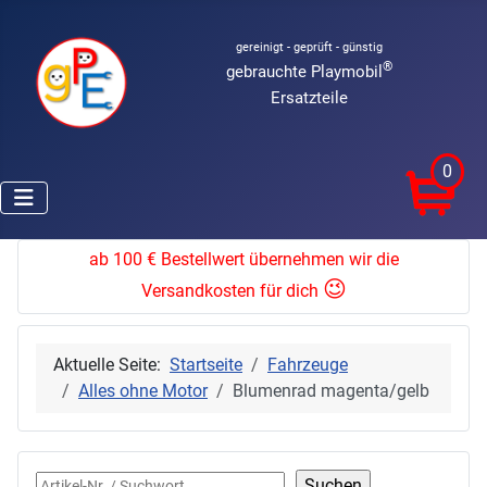
gereinigt - geprüft - günstig
®
gebrauchte Playmobil
Ersatzteile
0
ab 100 € Bestellwert übernehmen wir die
😉
Versandkosten für dich
Aktuelle Seite:
Startseite
Fahrzeuge
Alles ohne Motor
Blumenrad magenta/gelb