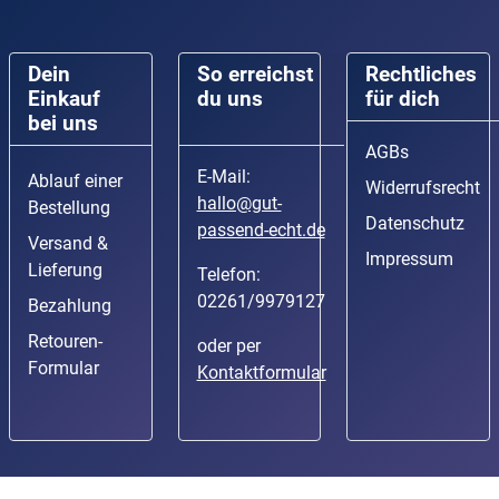
Dein
So erreichst
Rechtliches
Einkauf
du uns
für dich
bei uns
AGBs
E-Mail:
Ablauf einer
Widerrufsrecht
hallo@gut-
Bestellung
Datenschutz
passend-echt.de
Versand &
Impressum
Lieferung
Telefon:
02261/9979127
Bezahlung
Retouren-
oder per
Formular
Kontaktformular