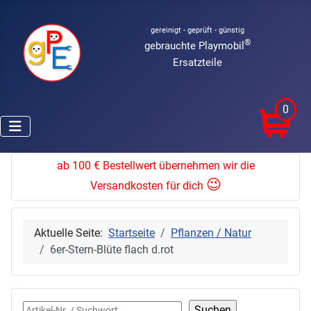
gereinigt - geprüft - günstig
®
gebrauchte Playmobil
Ersatzteile
0
ab 100 € Bestellwert übernehmen wir die
😉
Versandkosten für dich
Aktuelle Seite:
Startseite
Pflanzen / Natur
6er-Stern-Blüte flach d.rot