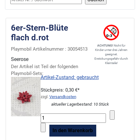
6er-Stern-Blüte
flach d.rot
ACHTUNG!
Nicht für
Playmobil Artikelnummer : 30054513
Kinder unter drei Jahren
geeignet.
Seerose
Erstickungsgefahr durch
Kleinteile!
Der Artikel ist Teil der folgenden
Playmobil-Sets:
Artikel-Zustand: gebraucht
Stückpreis:
0,30 €*
zzgl.
Versandkosten
aktueller Lagerbestand: 10 Stück