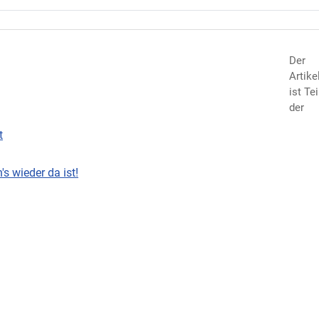
Der
Artike
ist Tei
der
t
s wieder da ist!