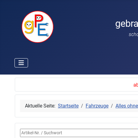
gebr
sch
ab
Aktuelle Seite:
Startseite
Fahrzeuge
Alles ohn