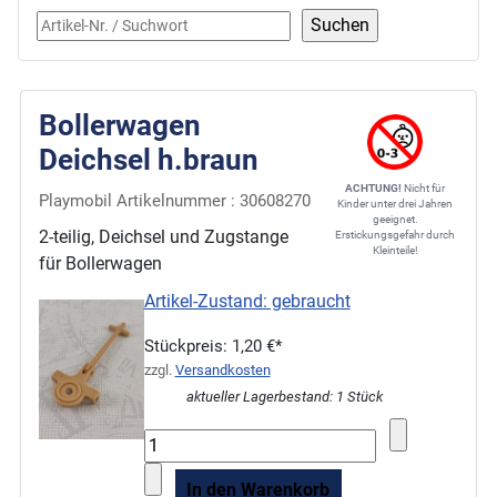
Bollerwagen
Deichsel h.braun
ACHTUNG!
Nicht für
Playmobil Artikelnummer : 30608270
Kinder unter drei Jahren
geeignet.
2-teilig, Deichsel und Zugstange
Erstickungsgefahr durch
Kleinteile!
für Bollerwagen
Artikel-Zustand: gebraucht
Stückpreis:
1,20 €*
zzgl.
Versandkosten
aktueller Lagerbestand: 1 Stück