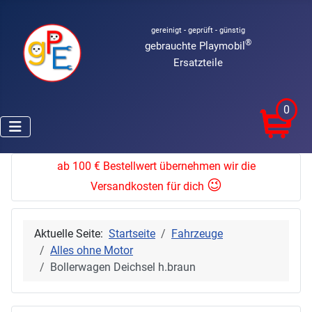
gereinigt - geprüft - günstig
®
gebrauchte Playmobil
Ersatzteile
0
ab 100 € Bestellwert übernehmen wir die
😉
Versandkosten für dich
Aktuelle Seite:
Startseite
Fahrzeuge
Alles ohne Motor
Bollerwagen Deichsel h.braun