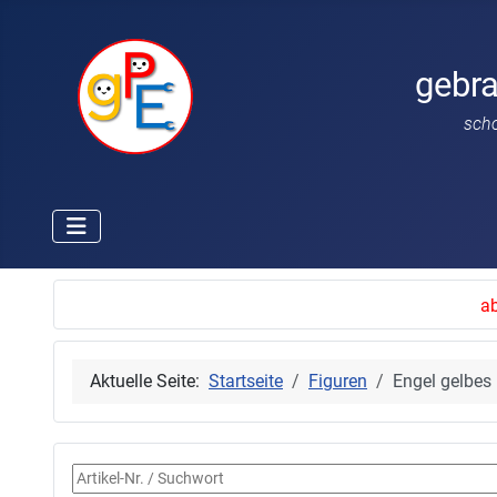
gebr
sch
ab
Aktuelle Seite:
Startseite
Figuren
Engel gelbes 