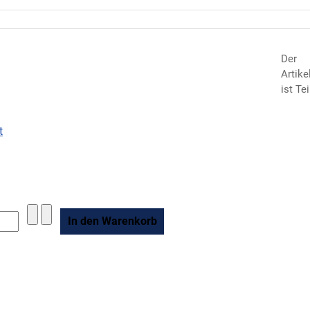
Der
Artike
ist Tei
t