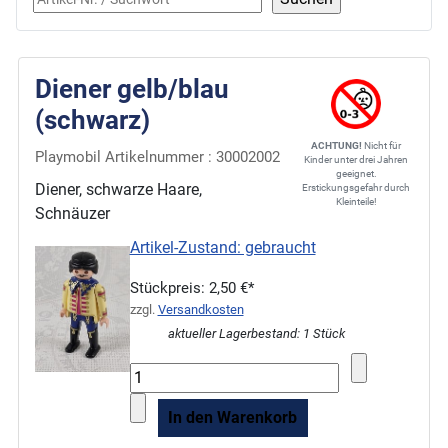
Diener gelb/blau
(schwarz)
ACHTUNG!
Nicht für
Playmobil Artikelnummer : 30002002
Kinder unter drei Jahren
geeignet.
Diener, schwarze Haare,
Erstickungsgefahr durch
Kleinteile!
Schnäuzer
Artikel-Zustand: gebraucht
Stückpreis:
2,50 €*
zzgl.
Versandkosten
aktueller Lagerbestand: 1 Stück