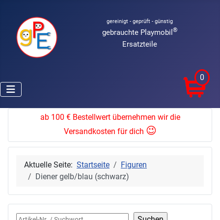
gereinigt - geprüft - günstig
®
gebrauchte Playmobil
Ersatzteile
0
ab 100 € Bestellwert übernehmen wir die
😉
Versandkosten für dich
Aktuelle Seite:
Startseite
Figuren
Diener gelb/blau (schwarz)