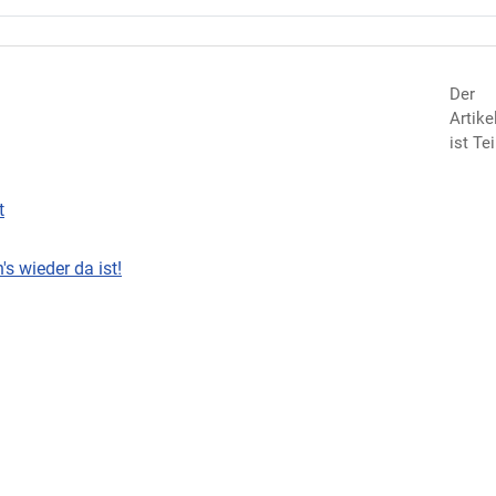
Der
Artike
ist Tei
t
s wieder da ist!