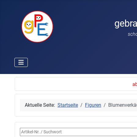
gebr
sch
ab
Aktuelle Seite:
Startseite
Figuren
Blumenverkäu