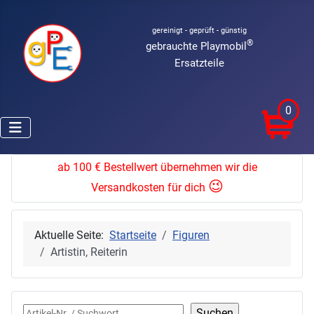
gereinigt - geprüft - günstig
®
gebrauchte Playmobil
Ersatzteile
0
ab 100 € Bestellwert übernehmen wir die
😉
Versandkosten für dich
Aktuelle Seite:
Startseite
Figuren
Artistin, Reiterin