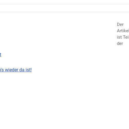
Der
Artike
ist Tei
der
t
s wieder da ist!